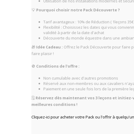
Utilisation de nos installations modernes et sécur
💡
Pourquoi choisir notre Pack Découverte ?
Tarif avantageux : 10% de Réduction ( 1leçons 35€
Flexibilité : Choisissez les dates qui vous convie
validité à partir de la date d'achat
Découverte du monde équestre dans une ambianc
🎁
Idée Cadeau :
Offrez le Pack Découverte pour faire p
faire plaisir !
🚫
Conditions de l'offre :
Non cumulable avec d'autres promotions
Réservé aux non-membres ou aux cavaliers n'ay
Paiement en une seule fois lors de la première le
🗓️
Réservez dès maintenant vos 3 leçons et initiez-v
meilleures conditions !
Cliquez-ici pour acheter votre Pack ou l'offrir à quelqu'un