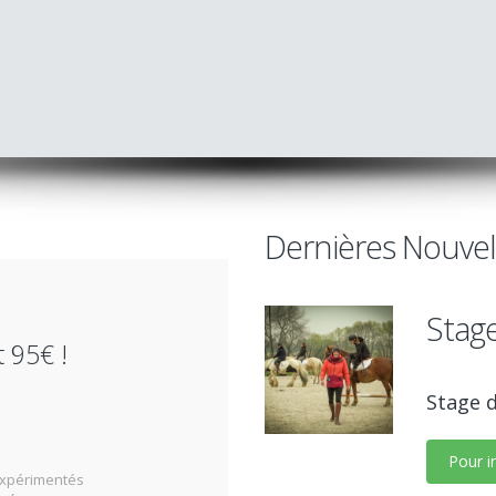
Dernières Nouvell
Stage
 95€ !
Stage d
Pour in
expérimentés