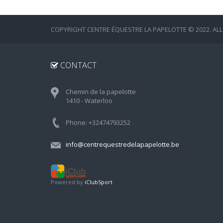
COPYRIGHT CENTRE ÉQUESTRE LA PAPELOTTE © 2022. ALL
CONTACT
Chemin de la papelotte
1410 - Waterloo
Phone: +32474793252
info@centrequestredelapapelotte.be
Powered by
iClubSport