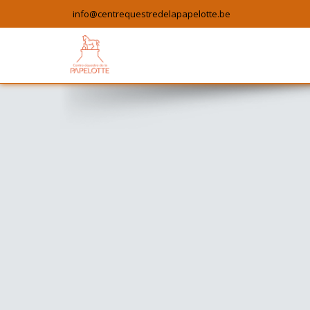
info@centrequestredelapapelotte.be