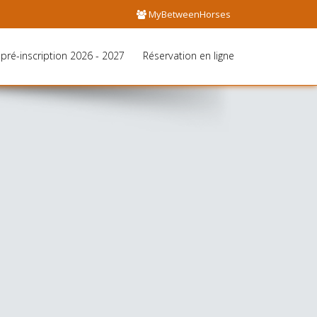
MyBetweenHorses
pré-inscription 2026 - 2027
Réservation en ligne