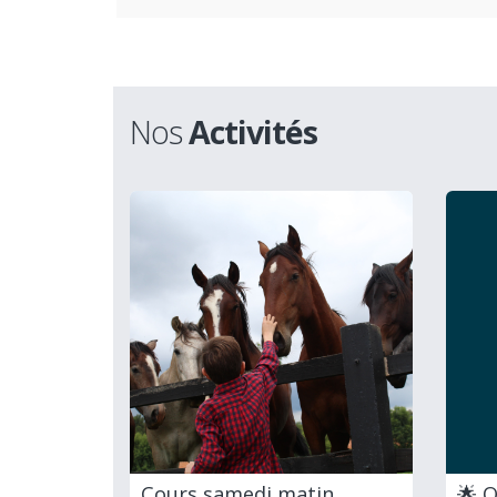
Nos
Activités
Cours samedi matin
🌟 O