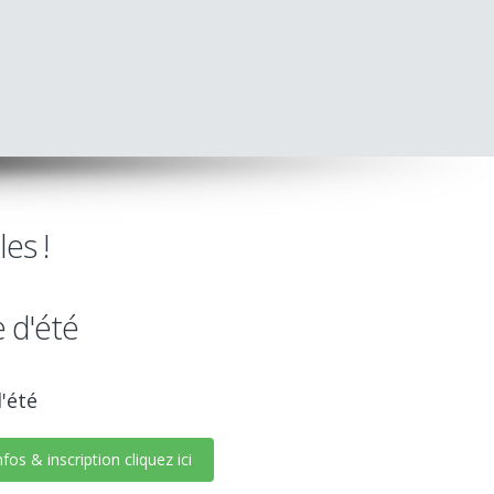
es !
 d'été
'été
fos & inscription cliquez ici