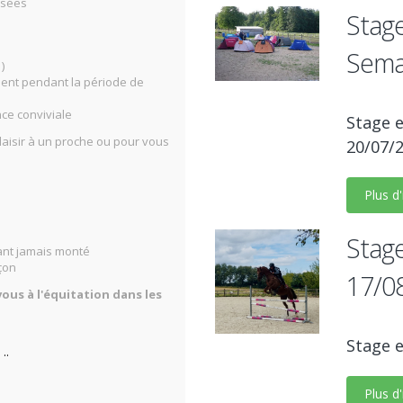
isées
Stage
Sema
 )
nnent pendant la période de
e conviviale
Stage e
laisir à un proche ou pour vous
20/07/
Plus d
Stage
ant jamais monté
çon
17/0
ous à l'équitation dans les
Stage e
 ..
Plus d