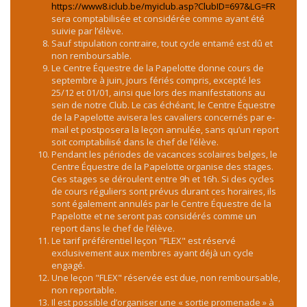
https://www8.iclub.be/myiclub.asp?ClubID=697&LG=FR
sera comptabilisée et considérée comme ayant été
suivie par l’élève.
Sauf stipulation contraire, tout cycle entamé est dû et
non remboursable.
Le Centre Équestre de la Papelotte donne cours de
septembre à juin, jours fériés compris, excepté les
25/12 et 01/01, ainsi que lors des manifestations au
sein de notre Club. Le cas échéant, le Centre Équestre
de la Papelotte avisera les cavaliers concernés par e-
mail et postposera la leçon annulée, sans qu’un report
soit comptabilisé dans le chef de l’élève.
Pendant les périodes de vacances scolaires belges, le
Centre Équestre de la Papelotte organise des stages.
Ces stages se déroulent entre 9h et 16h. Si des cycles
de cours réguliers sont prévus durant ces horaires, ils
sont également annulés par le Centre Équestre de la
Papelotte et ne seront pas considérés comme un
report dans le chef de l’élève.
Le tarif préférentiel leçon "FLEX" est réservé
exclusivement aux membres ayant déjà un cycle
engagé.
Une leçon "FLEX" réservée est due, non remboursable,
non reportable.
Il est possible d’organiser une « sortie promenade » à