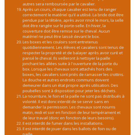
autres sera remboursée par le cavalier.
Après un cours, chaque cavalier est tenu de ranger
correctement le matériel qu'il a utilisé. La bride doit être
pendue par la têtière, après avoir rincé le mors, la selle
doit être rangée sur le porte-selle. En hiver, la
couverture doit être remise sur le cheval. Aucun
matériel ne peut être laissé devant le box.
Les boxes et les couloirs sont entretenus
quotidiennement. Les élèves et cavaliers sont tenus de
respecter la propreté et de balayer après avoir curé et
pansé le cheval. Ils veilleront à nettoyer la paille
jonchant les allées suite à l'ouverture de la porte du
box. Lorsque les chevaux sont attachés hors des
boxes, les cavaliers sont priés de ramasser les crottins.
La douche et autres endroits communs doivent
demeurer dans un état propre après utilisation. Des
poubelles sont à disposition pour jeter les déchets.
La nourriture, le foin et la paille ne sont pas distribués à
volonté. Il est donc interdit de se servir sans en
demander la permission. Les chevaux sont nourris
matin, midi et soir en fonction de leur tempérament et
de leur travail (donc en fonction de leurs besoins).
Il est interdit de fumer dans les installations.
Il est interdit de jouer dans les ballots de foin ou de
paille.