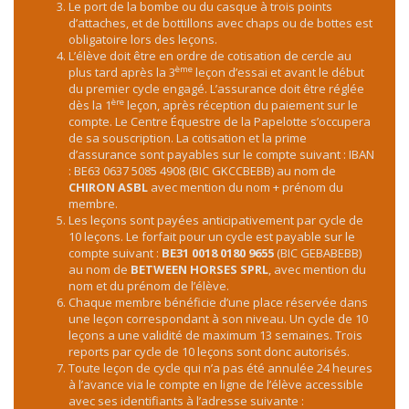
Le port de la bombe ou du casque à trois points
d’attaches, et de bottillons avec chaps ou de bottes est
obligatoire lors des leçons.
L’élève doit être en ordre de cotisation de cercle au
ème
plus tard après la 3
leçon d’essai et avant le début
du premier cycle engagé. L’assurance doit être réglée
ère
dès la 1
leçon, après réception du paiement sur le
compte. Le Centre Équestre de la Papelotte s’occupera
de sa souscription. La cotisation et la prime
d’assurance sont payables sur le compte suivant : IBAN
: BE63 0637 5085 4908 (BIC GKCCBEBB) au nom de
CHIRON ASBL
avec mention du nom + prénom du
membre.
Les leçons sont payées anticipativement par cycle de
10 leçons. Le forfait pour un cycle est payable sur le
compte suivant :
BE31 0018 0180 9655
(BIC GEBABEBB)
au nom de
BETWEEN HORSES SPRL
, avec mention du
nom et du prénom de l’élève.
Chaque membre bénéficie d’une place réservée dans
une leçon correspondant à son niveau. Un cycle de 10
leçons a une validité de maximum 13 semaines. Trois
reports par cycle de 10 leçons sont donc autorisés.
Toute leçon de cycle qui n’a pas été annulée 24 heures
à l’avance via le compte en ligne de l’élève accessible
avec ses identifiants à l’adresse suivante :