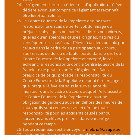
Le règlement d’ordre intérieur est d’application. L’élève
déclare avoir lu et compris ce règlement et reconnaît
être lié(e) par celui-ci.
Le Centre Équestre de la Papelotte décline toute
responsabilité en cas de perte, vol, dommage ou
préjudice, physiques ou matériels, directs ou indirects,
quelles qu'en soient les causes, origines, natures ou
conséquences, causés par l’élève à un tiers ou subi par
celui-ci dans le cadre de sa participation aux cours,
sauf en cas de dol ou de faute lourde dans le chef du
Centre Équestre de la Papelotte et excepté, le cas
échéant, la responsabilité dont le Centre Équestre de la
Papelotte ne peut s’exonérer légalement. Sans
préjudice de ce qui précède, la responsabilité du
Centre Équestre de la Papelotte ne peut être engagée
que lorsque l’élève est sous la surveillance du
moniteur dans le cadre du cours auquel il/elle assiste.
Le Centre Équestre de la Papelotte n’a aucune
obligation de garde ou autre en dehors des heures de
cours qu’ils sont censés suivre et décline toute
responsabilité pour les accidents causés par ou
survenus aux élèves présents dans le manège
pendant ce temps.
Toute réclamation est à envoyer à
melcha@asape.be
.
Les données à caractère personnel transmises lors de