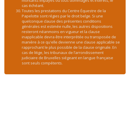
montants impayés ou tous dommages et intérêts, le
cas échéant.
Toutes les prestations du Centre Équestre de la
Papelotte sont régies par le droit belge. Si une
quelconque clause des présentes conditions
générales est estimée nulle, les autres dispositions
resteront néanmoins en vigueur et la clause
inapplicable devra être interprétée ou transposée de
manière à ce qu'elle devienne une clause applicable se
rapprochant le plus possible de la clause originale. En
cas de litige, les tribunaux de l’arrondissement
judiciaire de Bruxelles siégeant en langue française
sont seuls compétents.