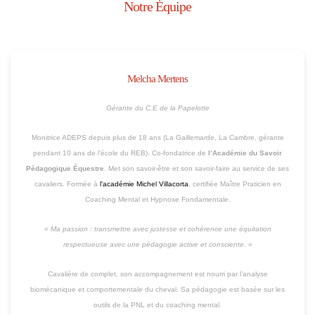
Notre Équipe
Melcha Mertens
Gérante du C.E de la Papelotte
Monitrice ADEPS depuis plus de 18 ans (La Gaillemarde, La Cambre, gérante
pendant 10 ans de l’école du REB). Co-fondatrice de
l’Académie du Savoir
Pédagogique Équestre
. Met son savoir-être et son savoir-faire au service de ses
cavaliers. Formée à
l'académie Michel Villacorta
, certifiée Maître Praticien en
Coaching Mental et Hypnose Fondamentale.
« Ma passion : transmettre avec justesse et cohérence une équitation
respectueuse avec une pédagogie active et consciente. »
Cavalière de complet, son accompagnement est nourri par l’analyse
biomécanique et comportementale du cheval. Sa pédagogie est basée sur les
outils de la PNL et du coaching mental.