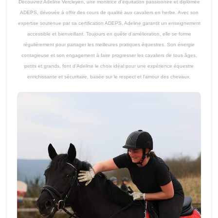
Découvrez Adeline Vercleyen, une monitrice d'équitation passionnée et diplômée
ADEPS, dévouée à offrir des cours de qualité aux cavaliers en herbe. Avec son
expertise soutenue par sa certification ADEPS, Adeline garantit un enseignement
accessible et bienveillant. Toujours en quête d'amélioration, elle se forme
régulièrement pour partager les meilleures pratiques équestres. Son énergie
contagieuse et son engagement à faire progresser les cavaliers de tous âges,
petits et grands, font d'Adeline le choix idéal pour une expérience équestre
enrichissante et sécuritaire, basée sur le respect et l'amour des chevaux.