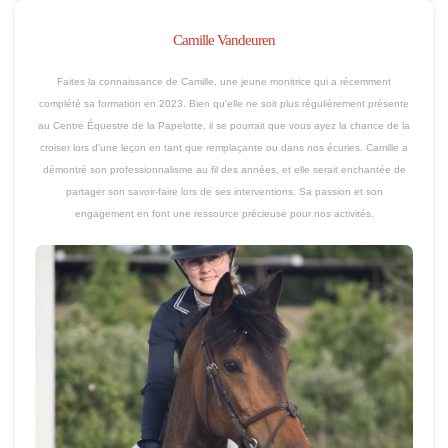
Camille Vandeuren
Faites la connaissance de Camille, une jeune monitrice qui a récemment
complété sa formation en 2023. Bien qu'elle ne soit plus régulièrement présente
au Centre Équestre de la Papelotte, il se pourrait que vous ayez la chance de la
croiser lors d'une leçon en tant que remplaçante ou dans nos écuries. Camille a
démontré son professionnalisme au fil des années, et elle serait enchantée de
partager son savoir-faire lors de ses interventions. Sa passion et son
engagement en font une ressource précieuse pour nos activités.