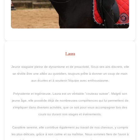
Laura
Jeune stagiaire pleine de dynamisme et de proactivité. Sous ses airs discrets, elle
se révèle être une alliée au quotidien, toujours prête à donner un coup de main
aux écuries et à soutenir l'équipe avec enthousiasme.
Polyvalente et ingénieuse, Laura est un véritable "couteau suisse". Malgré son
jeune âge, elle possède déjà de nombreuses compétences qui lui permettent de
s'impliquer dans diverses activités, que ce soit pour vous accompagner lors des
cours ou durant nos stages et événements.
Cavalière sereine, elle contribue également au travail de nos chevaux, y compris
les plus délicats, grâce à son calme et sa maîtrise. Nous sommes fiers de l'avoir à