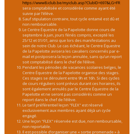
https://www8.iclub.be/myiclub.asp?ClubID=697&LG=FR
sera comptabilisée et considérée comme ayant été
suivie par l’élève.
Sauf stipulation contraire, tout cycle entamé est dû et
non remboursable.
Le Centre Équestre de la Papelotte donne cours de
septembre à juin, jours fériés compris, excepté les
25/12 et 01/01, ainsi que lors des manifestations au
sein de notre Club. Le cas échéant, le Centre Équestre
de la Papelotte avisera les cavaliers concernés par e-
mail et postposera la leçon annulée, sans qu’un report
soit comptabilisé dans le chef de l’élève.
Pendant les périodes de vacances scolaires belges, le
Centre Équestre de la Papelotte organise des stages.
Ces stages se déroulent entre 9h et 16h. Si des cycles
de cours réguliers sont prévus durant ces horaires, ils
sont également annulés par le Centre Équestre de la
Papelotte et ne seront pas considérés comme un
report dans le chef de l’élève.
Le tarif préférentiel leçon "FLEX" est réservé
exclusivement aux membres ayant déjà un cycle
engagé.
Une leçon "FLEX" réservée est due, non remboursable,
non reportable.
Il est possible d’organiser une « sortie promenade » à