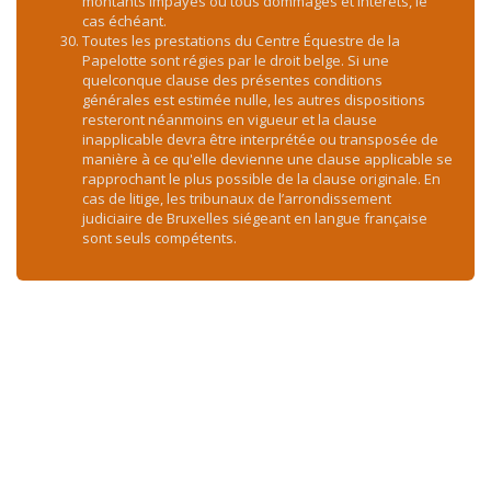
montants impayés ou tous dommages et intérêts, le
cas échéant.
Toutes les prestations du Centre Équestre de la
Papelotte sont régies par le droit belge. Si une
quelconque clause des présentes conditions
générales est estimée nulle, les autres dispositions
resteront néanmoins en vigueur et la clause
inapplicable devra être interprétée ou transposée de
manière à ce qu'elle devienne une clause applicable se
rapprochant le plus possible de la clause originale. En
cas de litige, les tribunaux de l’arrondissement
judiciaire de Bruxelles siégeant en langue française
sont seuls compétents.