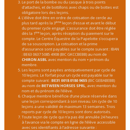
Le port de la bombe ou du casque à trois points
d’attaches, et de bottillons avec chaps ou de bottes est
obligatoire lors des leçons.
L’élève doit être en ordre de cotisation de cercle au
ème
plus tard après la 3
leçon d’essai et avant le début
du premier cycle engagé. L’assurance doit être réglée
ère
dès la 1
leçon, après réception du paiement sur le
compte. Le Centre Équestre de la Papelotte s’occupera
de sa souscription. La cotisation et la prime
d’assurance sont payables sur le compte suivant : IBAN
: BE63 0637 5085 4908 (BIC GKCCBEBB) au nom de
CHIRON ASBL
avec mention du nom + prénom du
membre.
Les leçons sont payées anticipativement par cycle de
10 leçons. Le forfait pour un cycle est payable sur le
compte suivant :
BE31 0018 0180 9655
(BIC GEBABEBB)
au nom de
BETWEEN HORSES SPRL
, avec mention du
nom et du prénom de l’élève.
Chaque membre bénéficie d’une place réservée dans
une leçon correspondant à son niveau. Un cycle de 10
leçons a une validité de maximum 13 semaines. Trois
reports par cycle de 10 leçons sont donc autorisés.
Toute leçon de cycle qui n’a pas été annulée 24 heures
à l’avance via le compte en ligne de l’élève accessible
avec ses identifiants à l’adresse suivante :