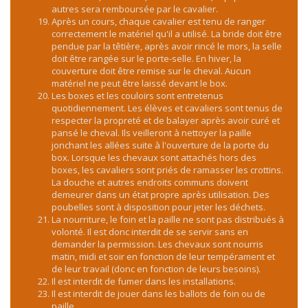
autres sera remboursée par le cavalier.
Après un cours, chaque cavalier est tenu de ranger
correctement le matériel qu'il a utilisé. La bride doit être
pendue par la têtière, après avoir rincé le mors, la selle
doit être rangée sur le porte-selle. En hiver, la
couverture doit être remise sur le cheval. Aucun
matériel ne peut être laissé devant le box.
Les boxes et les couloirs sont entretenus
quotidiennement. Les élèves et cavaliers sont tenus de
respecter la propreté et de balayer après avoir curé et
pansé le cheval. Ils veilleront à nettoyer la paille
jonchant les allées suite à l'ouverture de la porte du
box. Lorsque les chevaux sont attachés hors des
boxes, les cavaliers sont priés de ramasser les crottins.
La douche et autres endroits communs doivent
demeurer dans un état propre après utilisation. Des
poubelles sont à disposition pour jeter les déchets.
La nourriture, le foin et la paille ne sont pas distribués à
volonté. Il est donc interdit de se servir sans en
demander la permission. Les chevaux sont nourris
matin, midi et soir en fonction de leur tempérament et
de leur travail (donc en fonction de leurs besoins).
Il est interdit de fumer dans les installations.
Il est interdit de jouer dans les ballots de foin ou de
paille.