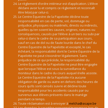
Le règlement d’ordre intérieur est d’application. L’élève
déclare avoir lu et compris ce règlement et reconnaît
être lié(e) par celui-ci.
Le Centre Équestre de la Papelotte décline toute
responsabilité en cas de perte, vol, dommage ou
préjudice, physiques ou matériels, directs ou indirects,
quelles qu'en soient les causes, origines, natures ou
conséquences, causés par l’élève à un tiers ou subi par
celui-ci dans le cadre de sa participation aux cours,
sauf en cas de dol ou de faute lourde dans le chef du
Centre Équestre de la Papelotte et excepté, le cas
échéant, la responsabilité dont le Centre Équestre de la
Papelotte ne peut s’exonérer légalement. Sans
préjudice de ce qui précède, la responsabilité du
Centre Équestre de la Papelotte ne peut être engagée
que lorsque l’élève est sous la surveillance du
moniteur dans le cadre du cours auquel il/elle assiste.
Le Centre Équestre de la Papelotte n’a aucune
obligation de garde ou autre en dehors des heures de
cours qu’ils sont censés suivre et décline toute
responsabilité pour les accidents causés par ou
survenus aux élèves présents dans le manège
pendant ce temps.
Toute réclamation est à envoyer à
melcha@asape.be
.
Les données à caractère personnel transmises lors de