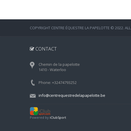
COPYRIGHT CENTRE ÉQUESTRE LA PAPELOTTE © 2022. ALL
CONTACT
Chemin de la papelotte
1410 - Waterloo
Phone: +32474793252
info@centrequestredelapapelotte.be
Powered by
iClubSport