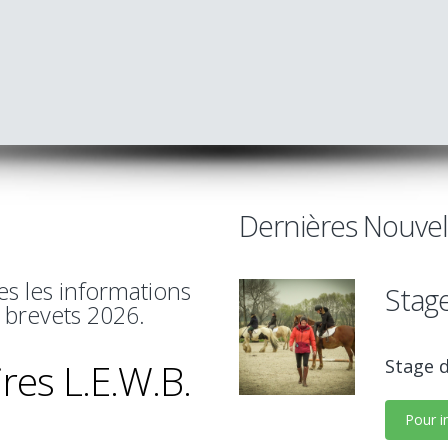
Dernières Nouvell
es les informations
Stage
 brevets 2026.
res L.E.W.B.
Stage d
Pour in