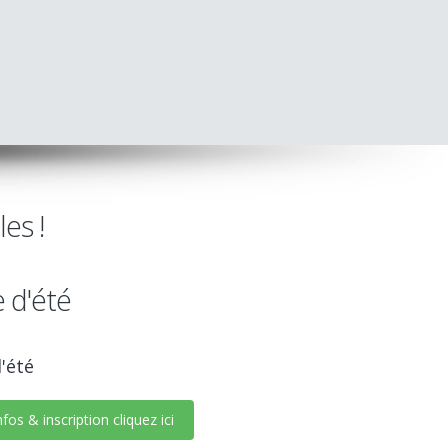
es !
 d'été
'été
fos & inscription cliquez ici