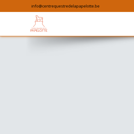
info@centrequestredelapapelotte.be