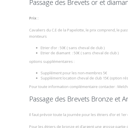
Passage des Brevets or et diama
Prix :
Cavaliers du C.E de la Papelotte, le prix comprend, le pa
moniteurs
Etrier d’or : 50€ ( sans cheval de club )
Etrier de diamant : 50€ ( sans cheval de club )
options supplémentaires :
Supplément pour les non-membres 5€
Supplément location cheval de club 15€ (option r
Pour toute information complémentaire contacter : Melc
Passage des Brevets Bronze et A
Il faut prévoir toute la journée pour les étriers d’or et 1e
Pour les étriers de bronze et d’argent une grosse partie 