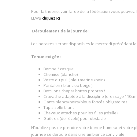
Pour la théorie, voir farde de la fédération vous pouvez 
LEWB
cliquez ici
Déroulement de la journée:
Les horaires seront disponibles le mercredi précédant la
Tenue exigée :
Bombe / casque
Chemise (blanche)
Veste ou pull ( bleu marine /noir )
Pantalon ( blanc ou beige )
Bottillons chaps/ bottes propres !
Cravache adaptée à la discipline (dressage 110c
Gants blancs/noirs/bleus foncés obligatoires
Tapis selle blanc
Cheveux attachés pour les filles (résille)
Guêtres (de l’école) pour obstacle
N’oubliez pas de prendre votre bonne humeur et votre pl
journée se déroule dans une ambiance conviviale.