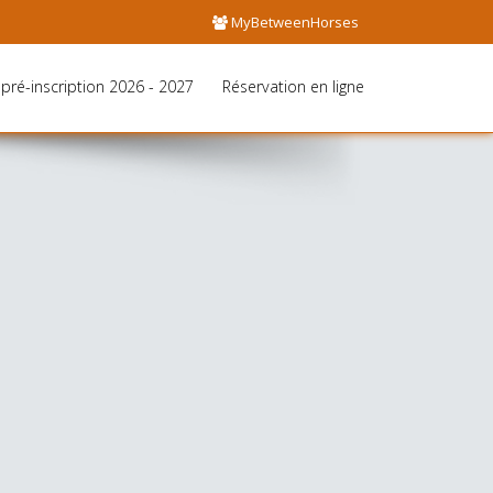
MyBetweenHorses
pré-inscription 2026 - 2027
Réservation en ligne