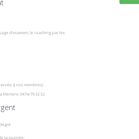
nt
ssage d’examen, le coaching par les
éservée à nos membres)
ha Mertens 0474/79.32.52
rgent
r degré.
de la journée.