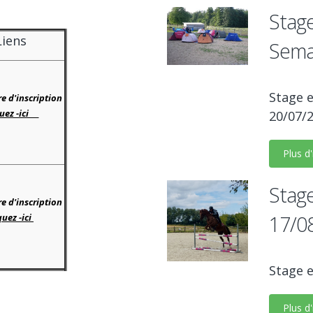
Stage
Liens
Sema
Stage e
e d'inscription
quez -ici
20/07/
Plus d
Stage
e d'inscription
17/0
quez -ici
Stage e
Plus d