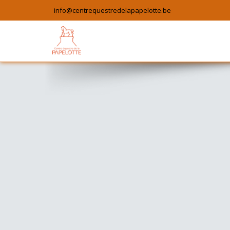
info@centrequestredelapapelotte.be