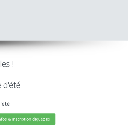
es !
 d'été
'été
fos & inscription cliquez ici