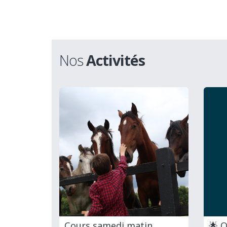
Nos
Activités
Cours samedi matin
🌟 O