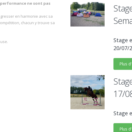
t performance ne sont pas
Stage
rogresser en harmonie avec sa
Sema
 compétition, chacun y trouve sa
Stage e
euse.
20/07/
Plus d
Stage
17/0
Stage e
Plus d