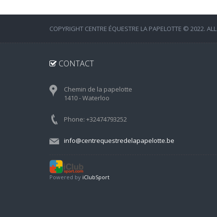
COPYRIGHT CENTRE ÉQUESTRE LA PAPELOTTE © 2022. ALL
CONTACT
Chemin de la papelotte
1410 - Waterloo
Phone: +32474793252
info@centrequestredelapapelotte.be
Powered by
iClubSport