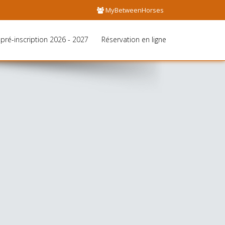
MyBetweenHorses
pré-inscription 2026 - 2027
Réservation en ligne